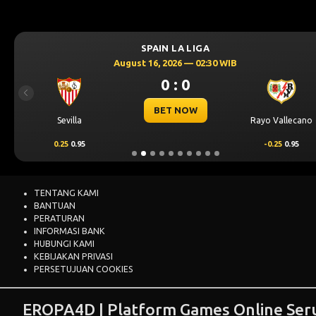
SPAIN LA LIGA
August 16, 2026 — 02:30 WIB
0 : 0
Previous
BET NOW
Sevilla
Rayo Vallecano
0.25
0.95
-0.25
0.95
TENTANG KAMI
BANTUAN
PERATURAN
INFORMASI BANK
HUBUNGI KAMI
KEBIJAKAN PRIVASI
PERSETUJUAN COOKIES
EROPA4D | Platform Games Online Ser