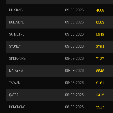
HK SIANG
09-08-2026
4008
BULLSEYE
09-08-2026
0503
SG METRO
09-08-2026
5948
SYDNEY
09-08-2026
3764
SINGAPORE
09-08-2026
7137
MALAYSIA
09-08-2026
8548
TAIWAN
09-08-2026
9161
QATAR
09-08-2026
3415
HONGKONG
08-08-2026
5917