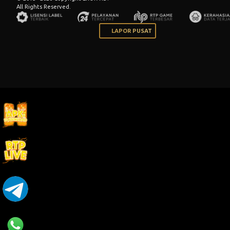
All Rights Reserved.
LAPOR PUSAT