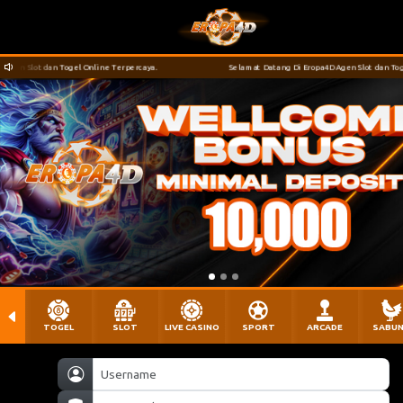
Slot dan Togel Online Terpercaya.
Selamat Datang Di Eropa4D Agen Slot dan Togel Onl
TOGEL
SLOT
LIVE CASINO
SPORT
ARCADE
SABU